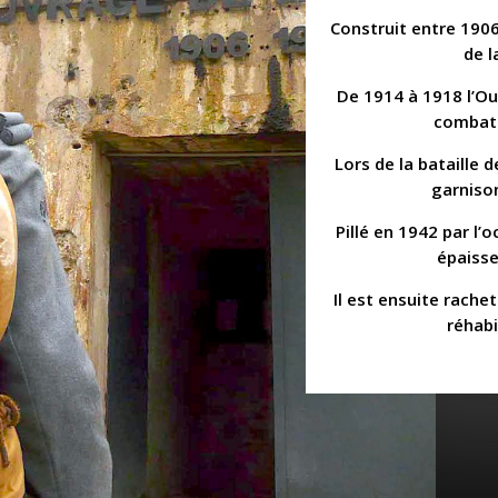
Construit entre 1906
de l
De 1914 à 1918 l’Ou
combats
Lors de la bataille d
garniso
Pillé en 1942 par l’
épaisse
Il est ensuite rache
réhabi