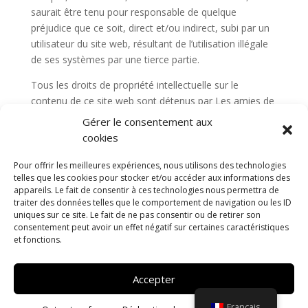
saurait être tenu pour responsable de quelque
préjudice que ce soit, direct et/ou indirect, subi par un
utilisateur du site web, résultant de l’utilisation illégale
de ses systèmes par une tierce partie.
Tous les droits de propriété intellectuelle sur le
contenu de ce site web sont détenus par Les amies de
la Falouse ou par des tierces parties qui ont placé le
Gérer le consentement aux
contenu eux-mêmes ou de qui Les amies de la Falouse
cookies
a obtenu une licence d’utilisation.
Pour offrir les meilleures expériences, nous utilisons des technologies
La copie, la diffusion et toute autre utilisation de ces
telles que les cookies pour stocker et/ou accéder aux informations des
documents sont interdites sans l’autorisation écrite de
appareils. Le fait de consentir à ces technologies nous permettra de
traiter des données telles que le comportement de navigation ou les ID
Les amies de la Falouse , sauf si et dans la mesure où
uniques sur ce site. Le fait de ne pas consentir ou de retirer son
le stipule une réglementation impérative (telle que le
consentement peut avoir un effet négatif sur certaines caractéristiques
droit de citer), sauf indication contraire du contenu.
et fonctions.
Si vous avez des questions ou des problèmes
d’accessibilité du site, n’hésitez pas à nous contacter.
Accepter
Ce site est une réalisation
DLW Communication
Français