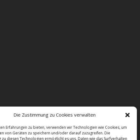
Die Zustimmung zu Cookies verwalten
en Erfahrungen zu bieten, verwenden wir Technologien wie Cookies, um
en von Geräten zu speichern und/oder darauf zuzugreifen. Die
zu diesen Technologien ermöglicht es uns, Daten wie das Surfverhalten