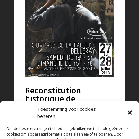
Reconstitution
historique de
l’Ouvrage de la Falouse
Toestemming voor cookies
beheren
« Un Ouvrage à l’arrière du front en
1914-1918 »
Om de beste ervaringen te bieden, gebruiken we technologieën zoals
cookies om apparaatinformatie op te slaan en/of te openen. Door