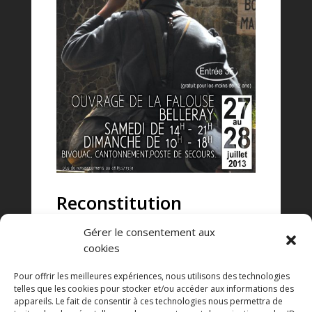
Reconstitution
historique de
Gérer le consentement aux
l’Ouvrage de la Falouse
cookies
« Un Ouvrage à l’arrière du front en
Pour offrir les meilleures expériences, nous utilisons des technologies
1914-1918 »
telles que les cookies pour stocker et/ou accéder aux informations des
appareils. Le fait de consentir à ces technologies nous permettra de